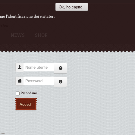
Ok, ho capito !
o l'identificazione dei visitatori.
rsion
I
NEWS
SHOP
Nome utente
Password
Ricordami
Accedi